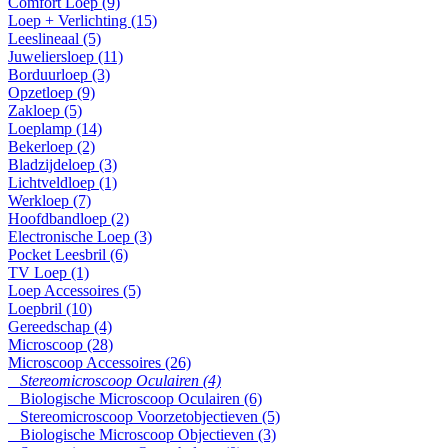
Comfort Loep (9)
Loep + Verlichting (15)
Leeslineaal (5)
Juweliersloep (11)
Borduurloep (3)
Opzetloep (9)
Zakloep (5)
Loeplamp (14)
Bekerloep (2)
Bladzijdeloep (3)
Lichtveldloep (1)
Werkloep (7)
Hoofdbandloep (2)
Electronische Loep (3)
Pocket Leesbril (6)
TV Loep (1)
Loep Accessoires (5)
Loepbril (10)
Gereedschap (4)
Microscoop (28)
Microscoop Accessoires (26)
Stereomicroscoop Oculairen (4)
Biologische Microscoop Oculairen (6)
Stereomicroscoop Voorzetobjectieven (5)
Biologische Microscoop Objectieven (3)