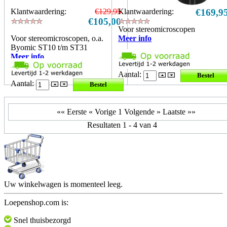
Klantwaardering:
€129,95
Klantwaardering:
€169,9
€105,00
Voor stereomicroscopen
Voor stereomicroscopen, o.a.
Meer info
Byomic ST10 t/m ST31
Meer info
Aantal:
Aantal:
«« Eerste
« Vorige
1
Volgende »
Laatste »»
Resultaten 1 - 4 van 4
Uw winkelwagen is momenteel leeg.
Loepenshop.com is:
Snel thuisbezorgd