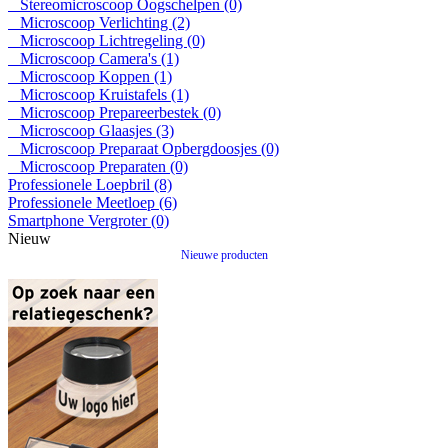
Stereomicroscoop Oogschelpen (0)
Microscoop Verlichting (2)
Microscoop Lichtregeling (0)
Microscoop Camera's (1)
Microscoop Koppen (1)
Microscoop Kruistafels (1)
Microscoop Prepareerbestek (0)
Microscoop Glaasjes (3)
Microscoop Preparaat Opbergdoosjes (0)
Microscoop Preparaten (0)
Professionele Loepbril (8)
Professionele Meetloep (6)
Smartphone Vergroter (0)
Nieuw
Nieuwe producten