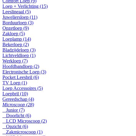
Comfort Loep (9)
Loep + Verlichting (15)
Leeslineaal (5)
Juweliersloep (11)
Borduurloep (3)
Opzetloep (9)
Zakloep (5)
Loeplamp (14)
Bekerloep (2)
Bladzijdeloep (3)
Lichtveldloep (1)
Werkloep (7)
Hoofdbandloep (2)
Electronische Loep (3)
Pocket Leesbril (6)
TV Loep (1)
Loep Accessoires (5)
Loepbril (10)
Gereedschap (4)
Microscoop (28)
Junior (7)
Doorlicht (6)
LCD Microscoop (2)
Opzicht (6)
Zakmicroscoop (1)