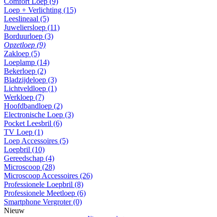
Comfort Loep (9)
Loep + Verlichting (15)
Leeslineaal (5)
Juweliersloep (11)
Borduurloep (3)
Opzetloep (9)
Zakloep (5)
Loeplamp (14)
Bekerloep (2)
Bladzijdeloep (3)
Lichtveldloep (1)
Werkloep (7)
Hoofdbandloep (2)
Electronische Loep (3)
Pocket Leesbril (6)
TV Loep (1)
Loep Accessoires (5)
Loepbril (10)
Gereedschap (4)
Microscoop (28)
Microscoop Accessoires (26)
Professionele Loepbril (8)
Professionele Meetloep (6)
Smartphone Vergroter (0)
Nieuw