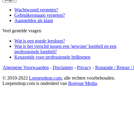
Wachtwoord vergeten?
Gebruikersnaam vergeten?
Aanmelden als klant
Veel gestelde vragen
Wat is een goede leesloep?
Wat is het verschil tussen een 'gewone' loepbril en een
professionele loepbril?
Keuzegids voor professionele brilloepen
Algemene Voorwaarden
-
Disclaimer
-
Privacy
-
Reparatie / Retour /
© 2010-2022
Loepenshop.com
, alle rechten voorbehouden.
Loepenshop.com is onderdeel van
Bonjour Media
.