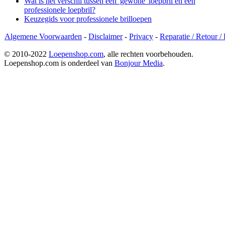
Wat is het verschil tussen een 'gewone' loepbril en een
professionele loepbril?
Keuzegids voor professionele brilloepen
Algemene Voorwaarden
-
Disclaimer
-
Privacy
-
Reparatie / Retour /
© 2010-2022
Loepenshop.com
, alle rechten voorbehouden.
Loepenshop.com is onderdeel van
Bonjour Media
.