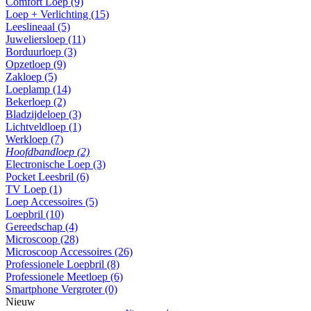
Comfort Loep (9)
Loep + Verlichting (15)
Leeslineaal (5)
Juweliersloep (11)
Borduurloep (3)
Opzetloep (9)
Zakloep (5)
Loeplamp (14)
Bekerloep (2)
Bladzijdeloep (3)
Lichtveldloep (1)
Werkloep (7)
Hoofdbandloep (2)
Electronische Loep (3)
Pocket Leesbril (6)
TV Loep (1)
Loep Accessoires (5)
Loepbril (10)
Gereedschap (4)
Microscoop (28)
Microscoop Accessoires (26)
Professionele Loepbril (8)
Professionele Meetloep (6)
Smartphone Vergroter (0)
Nieuw