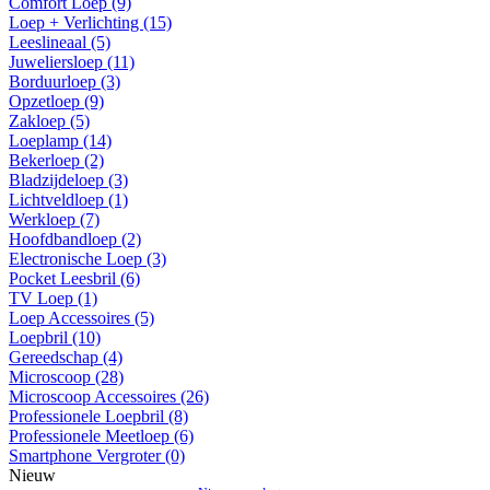
Comfort Loep (9)
Loep + Verlichting (15)
Leeslineaal (5)
Juweliersloep (11)
Borduurloep (3)
Opzetloep (9)
Zakloep (5)
Loeplamp (14)
Bekerloep (2)
Bladzijdeloep (3)
Lichtveldloep (1)
Werkloep (7)
Hoofdbandloep (2)
Electronische Loep (3)
Pocket Leesbril (6)
TV Loep (1)
Loep Accessoires (5)
Loepbril (10)
Gereedschap (4)
Microscoop (28)
Microscoop Accessoires (26)
Professionele Loepbril (8)
Professionele Meetloep (6)
Smartphone Vergroter (0)
Nieuw