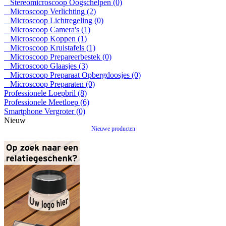
Stereomicroscoop Oogschelpen (0)
Microscoop Verlichting (2)
Microscoop Lichtregeling (0)
Microscoop Camera's (1)
Microscoop Koppen (1)
Microscoop Kruistafels (1)
Microscoop Prepareerbestek (0)
Microscoop Glaasjes (3)
Microscoop Preparaat Opbergdoosjes (0)
Microscoop Preparaten (0)
Professionele Loepbril (8)
Professionele Meetloep (6)
Smartphone Vergroter (0)
Nieuw
Nieuwe producten