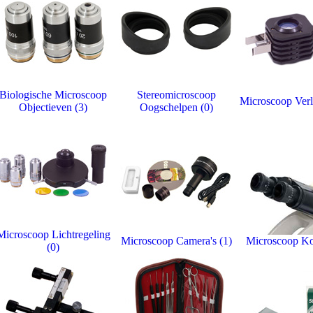
Biologische Microscoop
Stereomicroscoop
Microscoop Verli
Objectieven (3)
Oogschelpen (0)
Microscoop Lichtregeling
Microscoop Camera's (1)
Microscoop Ko
(0)