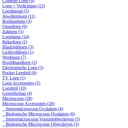
Comfort Loep (9)
Loep + Verlichting (15)
Leeslineaal (5)
Juweliersloep (11)
Borduurloep (3)
Opzetloep (9)
Zakloep (5)
Loeplamp (14)
Bekerloep (2)
Bladzijdeloep (3)
Lichtveldloep (1)
Werkloep (7)
Hoofdbandloep (2)
Electronische Loep (3)
Pocket Leesbril (6)
TV Loep (1)
Loep Accessoires (5)
Loepbril (10)
Gereedschap (4)
Microscoop (28)
Microscoop Accessoires (26)
Stereomicroscoop Oculairen (4)
Biologische Microscoop Oculairen (6)
Stereomicroscoop Voorzetobjectieven (5)
Biologische Microscoop Objectieven (3)