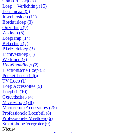
Comfort Loep (9)
Loep + Verlichting (15)
Leeslineaal (5)
Juweliersloep (11)
Borduurloep (3)
Opzetloep (9)
Zakloep (5)
Loeplamp (14)
Bekerloep (2)
Bladzijdeloep (3)
Lichtveldloep (1)
Werkloep (7)
Hoofdbandloep (2)
Electronische Loep (3)
Pocket Leesbril (6)
TV Loep (1)
Loep Accessoires (5)
Loepbril (10)
Gereedschap (4)
Microscoop (28)
Microscoop Accessoires (26)
Professionele Loepbril (8)
Professionele Meetloep (6)
Smartphone Vergroter (0)
Nieuw