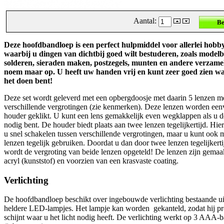
Aantal:
Deze hoofdbandloep is een perfect hulpmiddel voor allerlei hobby
waarbij u dingen van dichtbij goed wilt bestuderen, zoals model
solderen, sieraden maken, postzegels, munten en andere verzame
noem maar op. U heeft uw handen vrij en kunt zeer goed zien wa
het doen bent!
Deze set wordt geleverd met een opbergdoosje met daarin 5 lenzen m
verschillende vergrotingen (zie kenmerken). Deze lenzen worden een
houder geklikt. U kunt een lens gemakkelijk even wegklappen als u de
nodig bent. De houder biedt plaats aan twee lenzen tegelijkertijd. Hie
u snel schakelen tussen verschillende vergrotingen, maar u kunt ook 
lenzen tegelijk gebruiken. Doordat u dan door twee lenzen tegelijkertij
wordt de vergroting van beide lenzen opgeteld! De lenzen zijn gemaa
acryl (kunststof) en voorzien van een krasvaste coating.
Verlichting
De hoofdbandloep beschikt over ingebouwde verlichting bestaande ui
heldere LED-lampjes. Het lampje kan worden gekanteld, zodat hij pr
schijnt waar u het licht nodig heeft. De verlichting werkt op 3 AAA-ba