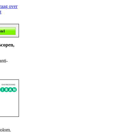
raag over
t
scopen,
anti-
kolom.