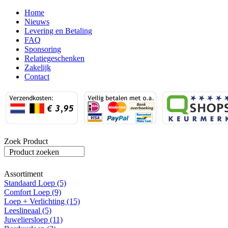
Home
Nieuws
Levering en Betaling
FAQ
Sponsoring
Relatiegeschenken
Zakelijk
Contact
Zoek Product
Product zoeken
Assortiment
Standaard Loep (5)
Comfort Loep (9)
Loep + Verlichting (15)
Leeslineaal (5)
Juweliersloep (11)