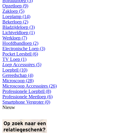
Borduurloep (3)
Opzetloep (9)
Zakloep (5)
Loeplamp (14)
Bekerloep (2)
Bladzijdeloep (3)
Lichtveldloep (1)
Werkloep (7)
Hoofdbandloep (2)
Electronische Loep (3)
Pocket Leesbril (6)
TV Loep (1)
Loep Accessoires (5)
Loepbril (10)
Gereedschap (4)
Microscoop (28)
Microscoop Accessoires (26)
Professionele Loepbril (8)
Professionele Meetloep (6)
Smartphone Vergroter (0)
Nieuw