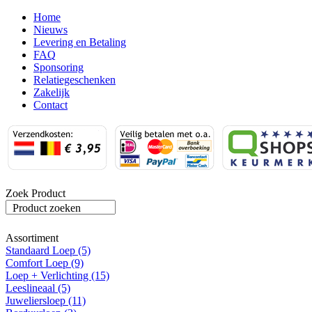
Home
Nieuws
Levering en Betaling
FAQ
Sponsoring
Relatiegeschenken
Zakelijk
Contact
Zoek Product
Product zoeken
Assortiment
Standaard Loep (5)
Comfort Loep (9)
Loep + Verlichting (15)
Leeslineaal (5)
Juweliersloep (11)