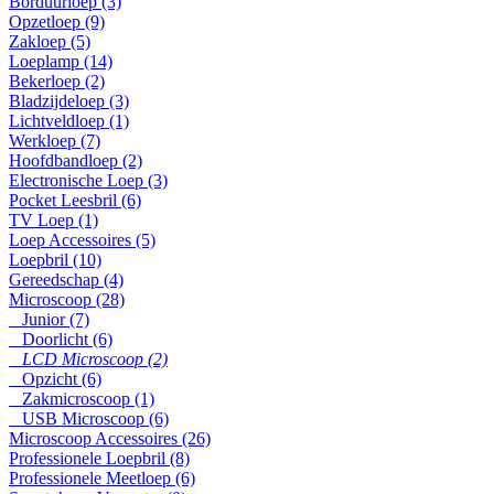
Borduurloep (3)
Opzetloep (9)
Zakloep (5)
Loeplamp (14)
Bekerloep (2)
Bladzijdeloep (3)
Lichtveldloep (1)
Werkloep (7)
Hoofdbandloep (2)
Electronische Loep (3)
Pocket Leesbril (6)
TV Loep (1)
Loep Accessoires (5)
Loepbril (10)
Gereedschap (4)
Microscoop (28)
Junior (7)
Doorlicht (6)
LCD Microscoop (2)
Opzicht (6)
Zakmicroscoop (1)
USB Microscoop (6)
Microscoop Accessoires (26)
Professionele Loepbril (8)
Professionele Meetloep (6)