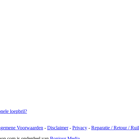
onele loepbril?
lgemene Voorwaarden
-
Disclaimer
-
Privacy
-
Reparatie / Retour / Rui
hop.com is onderdeel van
Bonjour Media
.