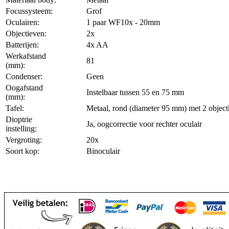
Focussysteem:
Grof
Oculairen:
1 paar WF10x - 20mm
Objectieven:
2x
Batterijen:
4x AA
Werkafstand
81
(mm):
Condenser:
Geen
Oogafstand
Instelbaar tussen 55 en 75 mm
(mm):
Tafel:
Metaal, rond (diameter 95 mm) met 2 obje
Dioptrie
Ja, oogcorrectie voor rechter oculair
instelling:
Vergroting:
20x
Soort kop:
Binoculair