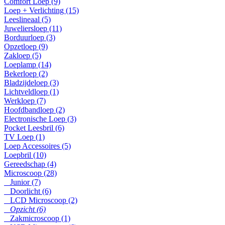
Comfort Loep (9)
Loep + Verlichting (15)
Leeslineaal (5)
Juweliersloep (11)
Borduurloep (3)
Opzetloep (9)
Zakloep (5)
Loeplamp (14)
Bekerloep (2)
Bladzijdeloep (3)
Lichtveldloep (1)
Werkloep (7)
Hoofdbandloep (2)
Electronische Loep (3)
Pocket Leesbril (6)
TV Loep (1)
Loep Accessoires (5)
Loepbril (10)
Gereedschap (4)
Microscoop (28)
Junior (7)
Doorlicht (6)
LCD Microscoop (2)
Opzicht (6)
Zakmicroscoop (1)