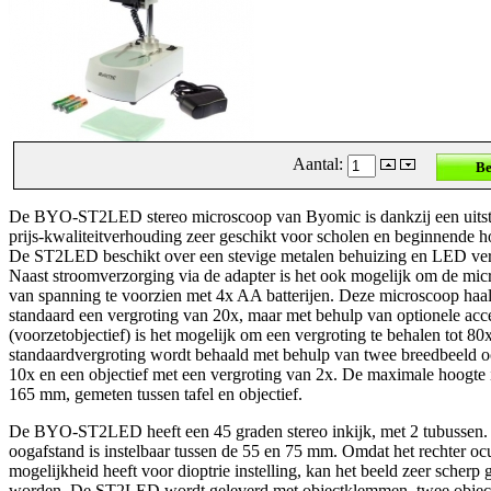
Aantal:
De BYO-ST2LED stereo microscoop van Byomic is dankzij een uits
prijs-kwaliteitverhouding zeer geschikt voor scholen en beginnende h
De ST2LED beschikt over een stevige metalen behuizing en LED verl
Naast stroomverzorging via de adapter is het ook mogelijk om de mi
van spanning te voorzien met 4x AA batterijen. Deze microscoop haal
standaard een vergroting van 20x, maar met behulp van optionele acc
(voorzetobjectief) is het mogelijk om een vergroting te behalen tot 80
standaardvergroting wordt behaald met behulp van twee breedbeeld o
10x en een objectief met een vergroting van 2x. De maximale hoogte i
165 mm, gemeten tussen tafel en objectief.
De BYO-ST2LED heeft een 45 graden stereo inkijk, met 2 tubussen.
oogafstand is instelbaar tussen de 55 en 75 mm. Omdat het rechter ocu
mogelijkheid heeft voor dioptrie instelling, kan het beeld zeer scherp 
worden. De ST2LED wordt geleverd met objectklemmen, twee object