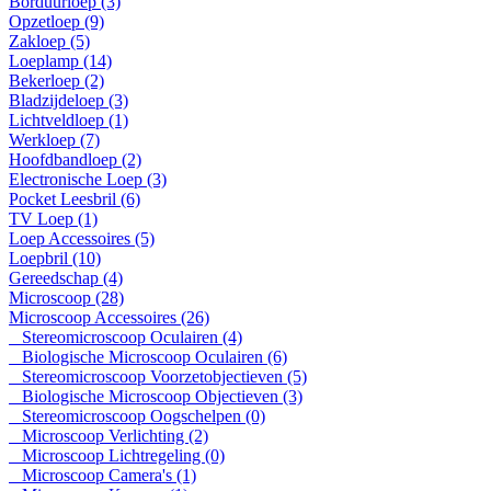
Borduurloep (3)
Opzetloep (9)
Zakloep (5)
Loeplamp (14)
Bekerloep (2)
Bladzijdeloep (3)
Lichtveldloep (1)
Werkloep (7)
Hoofdbandloep (2)
Electronische Loep (3)
Pocket Leesbril (6)
TV Loep (1)
Loep Accessoires (5)
Loepbril (10)
Gereedschap (4)
Microscoop (28)
Microscoop Accessoires (26)
Stereomicroscoop Oculairen (4)
Biologische Microscoop Oculairen (6)
Stereomicroscoop Voorzetobjectieven (5)
Biologische Microscoop Objectieven (3)
Stereomicroscoop Oogschelpen (0)
Microscoop Verlichting (2)
Microscoop Lichtregeling (0)
Microscoop Camera's (1)