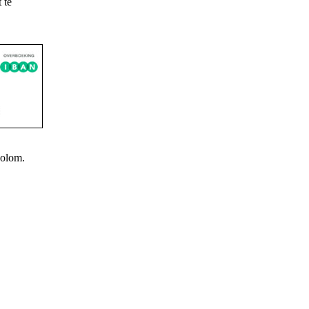
 te
kolom.