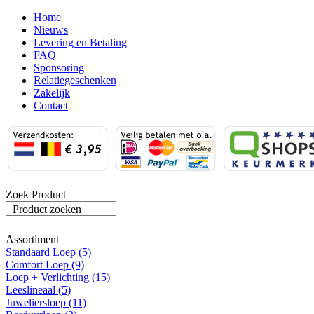
Home
Nieuws
Levering en Betaling
FAQ
Sponsoring
Relatiegeschenken
Zakelijk
Contact
Zoek Product
Product zoeken
Assortiment
Standaard Loep (5)
Comfort Loep (9)
Loep + Verlichting (15)
Leeslineaal (5)
Juweliersloep (11)