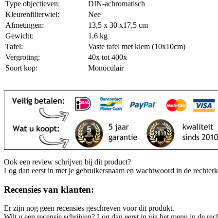
Type objectieven:
DIN-achromatisch
Kleurenfilterwiel:
Nee
Afmetingen:
13,5 x 30 x17,5 cm
Gewicht:
1,6 kg
Tafel:
Vaste tafel met klem (10x10cm)
Vergroting:
40x tot 400x
Soort kop:
Monoculair
Ook een review schrijven bij dit product?
Log dan eerst in met je gebruikersnaam en wachtwoord in de rechter
Recensies van klanten:
Er zijn nog geen recensies geschreven voor dit produkt.
Wilt u een recensie schrijven? Log dan eerst in via het menu in de re