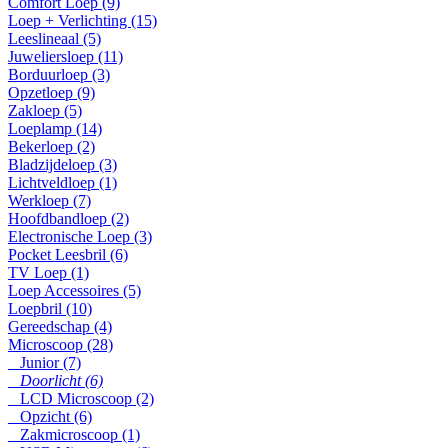
Comfort Loep (9)
Loep + Verlichting (15)
Leeslineaal (5)
Juweliersloep (11)
Borduurloep (3)
Opzetloep (9)
Zakloep (5)
Loeplamp (14)
Bekerloep (2)
Bladzijdeloep (3)
Lichtveldloep (1)
Werkloep (7)
Hoofdbandloep (2)
Electronische Loep (3)
Pocket Leesbril (6)
TV Loep (1)
Loep Accessoires (5)
Loepbril (10)
Gereedschap (4)
Microscoop (28)
Junior (7)
Doorlicht (6)
LCD Microscoop (2)
Opzicht (6)
Zakmicroscoop (1)