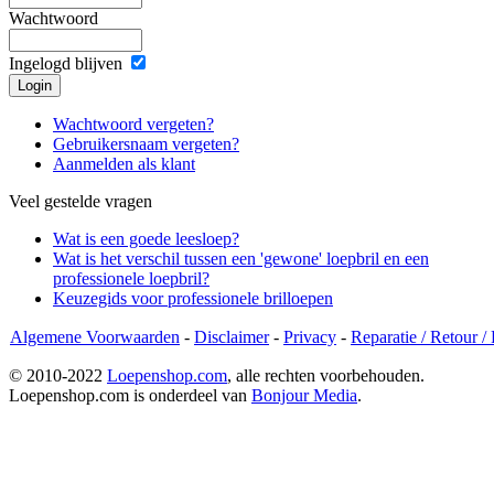
Wachtwoord
Ingelogd blijven
Wachtwoord vergeten?
Gebruikersnaam vergeten?
Aanmelden als klant
Veel gestelde vragen
Wat is een goede leesloep?
Wat is het verschil tussen een 'gewone' loepbril en een
professionele loepbril?
Keuzegids voor professionele brilloepen
Algemene Voorwaarden
-
Disclaimer
-
Privacy
-
Reparatie / Retour /
© 2010-2022
Loepenshop.com
, alle rechten voorbehouden.
Loepenshop.com is onderdeel van
Bonjour Media
.