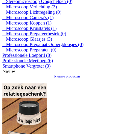
Stereomicroscoop Oogschelpen (0)
Microscoop Verlichting (2)
Microscoop Lichtregeling (0)
Microscoop Camera's (1)
Microscoop Koppen (1)
Microscoop Kruistafels (1)
Microscoop Prepareerbestek (0)
Microscoop Glaasjes (3)
Microscoop Preparaat Opbergdoosjes (0)
Microscoop Preparaten (0)
Professionele Loepbril (8)
Professionele Meetloep (6)
Smartphone Vergroter (0)
Nieuw
Nieuwe producten