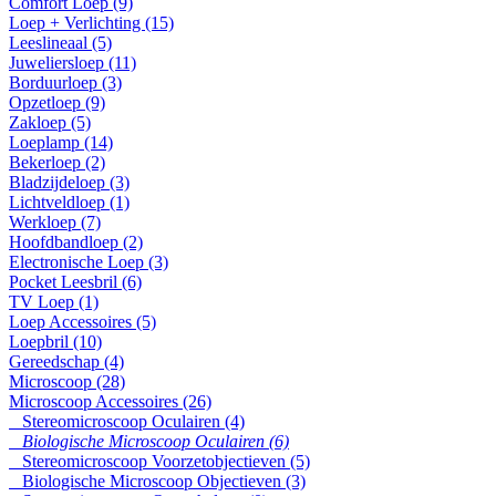
Comfort Loep (9)
Loep + Verlichting (15)
Leeslineaal (5)
Juweliersloep (11)
Borduurloep (3)
Opzetloep (9)
Zakloep (5)
Loeplamp (14)
Bekerloep (2)
Bladzijdeloep (3)
Lichtveldloep (1)
Werkloep (7)
Hoofdbandloep (2)
Electronische Loep (3)
Pocket Leesbril (6)
TV Loep (1)
Loep Accessoires (5)
Loepbril (10)
Gereedschap (4)
Microscoop (28)
Microscoop Accessoires (26)
Stereomicroscoop Oculairen (4)
Biologische Microscoop Oculairen (6)
Stereomicroscoop Voorzetobjectieven (5)
Biologische Microscoop Objectieven (3)