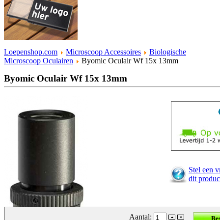
Loepenshop.com
Microscoop Accessoires
Biologische
Microscoop Oculairen
Byomic Oculair Wf 15x 13mm
Byomic Oculair Wf 15x 13mm
Stel een v
dit produc
Aantal: