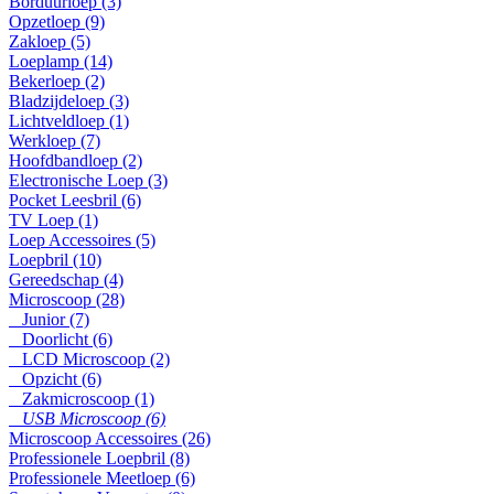
Borduurloep (3)
Opzetloep (9)
Zakloep (5)
Loeplamp (14)
Bekerloep (2)
Bladzijdeloep (3)
Lichtveldloep (1)
Werkloep (7)
Hoofdbandloep (2)
Electronische Loep (3)
Pocket Leesbril (6)
TV Loep (1)
Loep Accessoires (5)
Loepbril (10)
Gereedschap (4)
Microscoop (28)
Junior (7)
Doorlicht (6)
LCD Microscoop (2)
Opzicht (6)
Zakmicroscoop (1)
USB Microscoop (6)
Microscoop Accessoires (26)
Professionele Loepbril (8)
Professionele Meetloep (6)