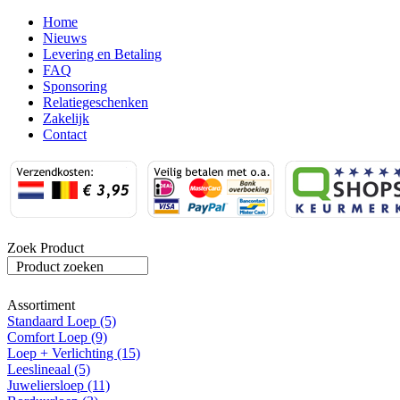
Home
Nieuws
Levering en Betaling
FAQ
Sponsoring
Relatiegeschenken
Zakelijk
Contact
Zoek Product
Product zoeken
Assortiment
Standaard Loep (5)
Comfort Loep (9)
Loep + Verlichting (15)
Leeslineaal (5)
Juweliersloep (11)