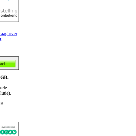
raag over
t
 2GB.
kele
utie).
SB