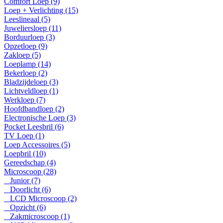
Comfort Loep (9)
Loep + Verlichting (15)
Leeslineaal (5)
Juweliersloep (11)
Borduurloep (3)
Opzetloep (9)
Zakloep (5)
Loeplamp (14)
Bekerloep (2)
Bladzijdeloep (3)
Lichtveldloep (1)
Werkloep (7)
Hoofdbandloep (2)
Electronische Loep (3)
Pocket Leesbril (6)
TV Loep (1)
Loep Accessoires (5)
Loepbril (10)
Gereedschap (4)
Microscoop (28)
Junior (7)
Doorlicht (6)
LCD Microscoop (2)
Opzicht (6)
Zakmicroscoop (1)