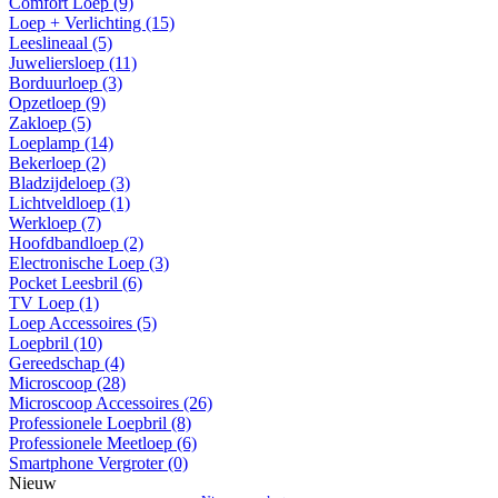
Comfort Loep (9)
Loep + Verlichting (15)
Leeslineaal (5)
Juweliersloep (11)
Borduurloep (3)
Opzetloep (9)
Zakloep (5)
Loeplamp (14)
Bekerloep (2)
Bladzijdeloep (3)
Lichtveldloep (1)
Werkloep (7)
Hoofdbandloep (2)
Electronische Loep (3)
Pocket Leesbril (6)
TV Loep (1)
Loep Accessoires (5)
Loepbril (10)
Gereedschap (4)
Microscoop (28)
Microscoop Accessoires (26)
Professionele Loepbril (8)
Professionele Meetloep (6)
Smartphone Vergroter (0)
Nieuw