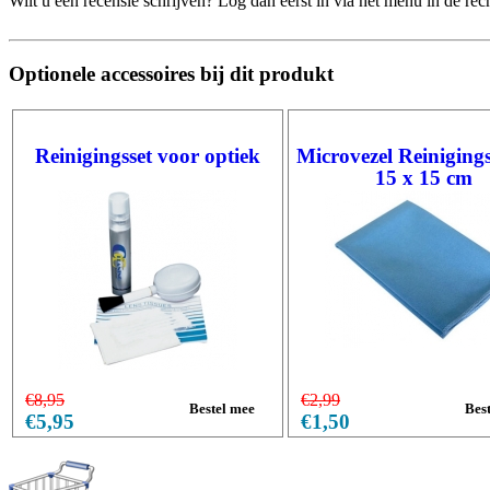
Wilt u een recensie schrijven? Log dan eerst in via het menu in de re
Optionele accessoires bij dit produkt
Reinigingsset voor optiek
Microvezel Reiniging
15 x 15 cm
€8,95
€2,99
€5,95
€1,50