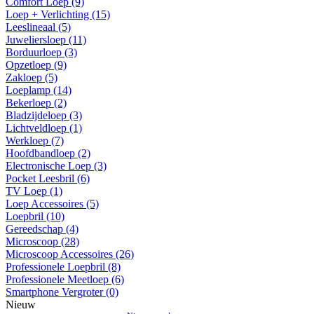
Comfort Loep (9)
Loep + Verlichting (15)
Leeslineaal (5)
Juweliersloep (11)
Borduurloep (3)
Opzetloep (9)
Zakloep (5)
Loeplamp (14)
Bekerloep (2)
Bladzijdeloep (3)
Lichtveldloep (1)
Werkloep (7)
Hoofdbandloep (2)
Electronische Loep (3)
Pocket Leesbril (6)
TV Loep (1)
Loep Accessoires (5)
Loepbril (10)
Gereedschap (4)
Microscoop (28)
Microscoop Accessoires (26)
Professionele Loepbril (8)
Professionele Meetloep (6)
Smartphone Vergroter (0)
Nieuw