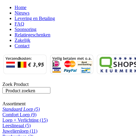
Home
Nieuws
Levering en Betaling
FAQ
Sponsoring
Relatiegeschenken
Zakelijk
Contact
Zoek Product
Product zoeken
Assortiment
Standaard Loep (5)
Comfort Loep (9)
Loep + Verlichting (15)
Leeslineaal (5)
Juweliersloep (11)