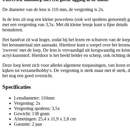
De diameter van de lens is 110 mm, de vergroting is 2x.
In de lens zit nog een kleine powerlens (ook wel spotlens genoemd)
met een vergroting van 3,5x. Met dit kleine lensje kunt u fijne details
bestuderen.
Het handvat zit wat hoger, zodat bij het lezen en schuiven van de loe
het leesmateriaal niet aanraakt. Hierdoor kunt u soepel over het leesma
'zweven' met de loep. De lens is vervaardigd uit hoogwaardig en krist
acryl-kunststof. Hierdoor is het beeld helder en scherp, ook richting d
Deze loep leent zich voor allerlei algemene toepassingen, van lezen en
kijken tot verzamelhobby's. De vergroting is sterk maar niet tè sterk, 
het nog een goed overzicht.
Specificaties
Lensdiameter: 110mm
Vergroting: 2x
Vergroting spotlens: 3,5x
Gewicht: 138 gram
Afmetingen: 25,4 x 11,9 x 2,8 cm
Garantie: 2 jaar