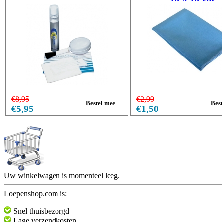
€8,95
€2,99
€5,95
€1,50
Uw winkelwagen is momenteel leeg.
Loepenshop.com is:
Snel thuisbezorgd
Lage verzendkosten