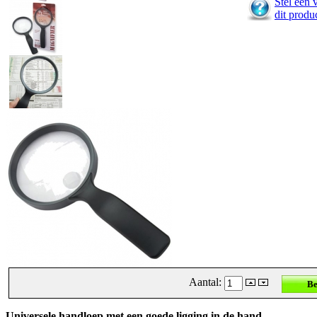
Stel een 
dit produ
Aantal:
Universele handloep met een goede ligging in de hand.