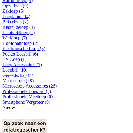
Borduurloep (3)
Opzetloep (9)
Zakloep (5)
Loeplamp (14)
Bekerloep (2)
Bladzijdeloep (3)
Lichtveldloep (1)
Werkloep (7)
Hoofdbandloep (2)
Electronische Loep (3)
Pocket Leesbril (6)
TV Loep (1)
Loep Accessoires (5)
Loepbril (10)
Gereedschap (4)
Microscoop (28)
Microscoop Accessoires (26)
Professionele Loepbril (8)
Professionele Meetloep (6)
Smartphone Vergroter (0)
Nieuw