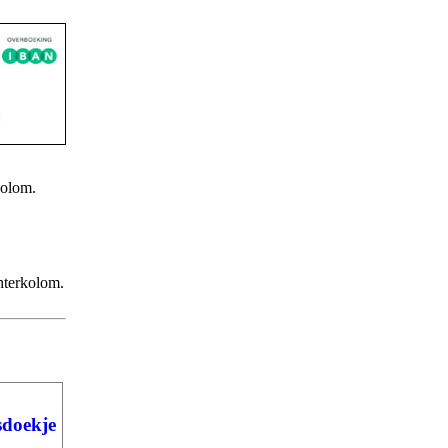
kolom.
chterkolom.
sdoekje