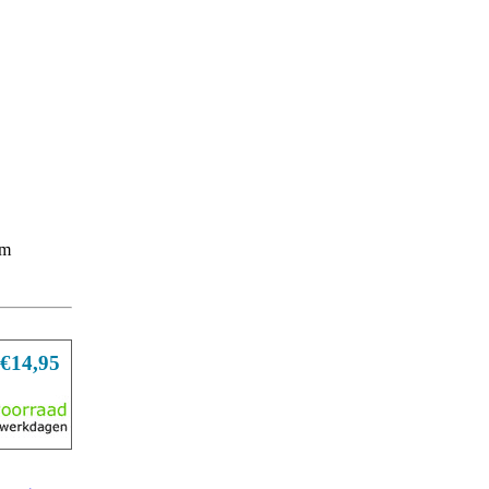
mm
€14,95