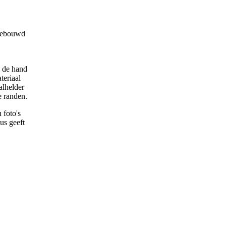
 gebouwd
p de hand
teriaal
alhelder
e randen.
 foto's
dus geeft