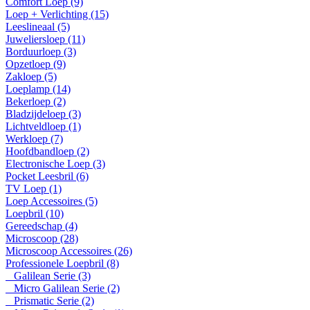
Comfort Loep (9)
Loep + Verlichting (15)
Leeslineaal (5)
Juweliersloep (11)
Borduurloep (3)
Opzetloep (9)
Zakloep (5)
Loeplamp (14)
Bekerloep (2)
Bladzijdeloep (3)
Lichtveldloep (1)
Werkloep (7)
Hoofdbandloep (2)
Electronische Loep (3)
Pocket Leesbril (6)
TV Loep (1)
Loep Accessoires (5)
Loepbril (10)
Gereedschap (4)
Microscoop (28)
Microscoop Accessoires (26)
Professionele Loepbril (8)
Galilean Serie (3)
Micro Galilean Serie (2)
Prismatic Serie (2)