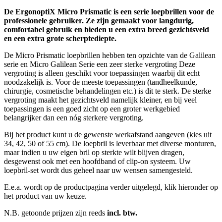
De ErgonoptiX Micro Prismatic is een serie loepbrillen voor de
professionele gebruiker. Ze zijn gemaakt voor langdurig,
comfortabel gebruik en bieden u een extra breed gezichtsveld
en een extra grote scherptediepte.
De Micro Prismatic loepbrillen hebben ten opzichte van de Galilean
serie en Micro Galilean Serie een zeer sterke vergroting Deze
vergroting is alleen geschikt voor toepassingen waarbij dit echt
noodzakelijk is. Voor de meeste toepassingen (tandheelkunde,
chirurgie, cosmetische behandelingen etc.) is dit te sterk. De sterke
vergroting maakt het gezichtsveld namelijk kleiner, en bij veel
toepassingen is een goed zicht op een groter werkgebied
belangrijker dan een nóg sterkere vergroting.
Bij het product kunt u de gewenste werkafstand aangeven (kies uit
34, 42, 50 of 55 cm). De loepbril is leverbaar met diverse monturen,
maar indien u uw eigen bril op sterkte wilt blijven dragen,
desgewenst ook met een hoofdband of clip-on systeem. Uw
loepbril-set wordt dus geheel naar uw wensen samengesteld.
E.e.a. wordt op de productpagina verder uitgelegd, klik hieronder op
het product van uw keuze.
N.B. getoonde prijzen zijn reeds
incl. btw.