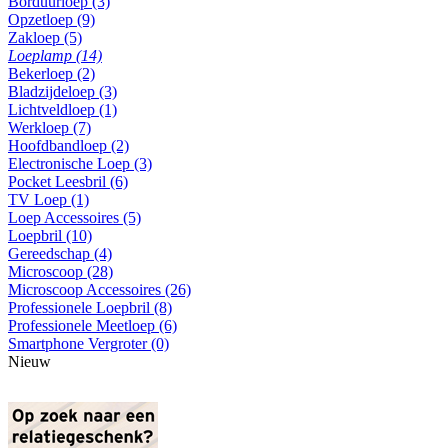
Borduurloep (3)
Opzetloep (9)
Zakloep (5)
Loeplamp (14)
Bekerloep (2)
Bladzijdeloep (3)
Lichtveldloep (1)
Werkloep (7)
Hoofdbandloep (2)
Electronische Loep (3)
Pocket Leesbril (6)
TV Loep (1)
Loep Accessoires (5)
Loepbril (10)
Gereedschap (4)
Microscoop (28)
Microscoop Accessoires (26)
Professionele Loepbril (8)
Professionele Meetloep (6)
Smartphone Vergroter (0)
Nieuw