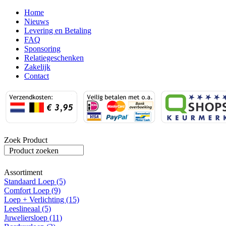
Home
Nieuws
Levering en Betaling
FAQ
Sponsoring
Relatiegeschenken
Zakelijk
Contact
Zoek Product
Product zoeken
Assortiment
Standaard Loep (5)
Comfort Loep (9)
Loep + Verlichting (15)
Leeslineaal (5)
Juweliersloep (11)