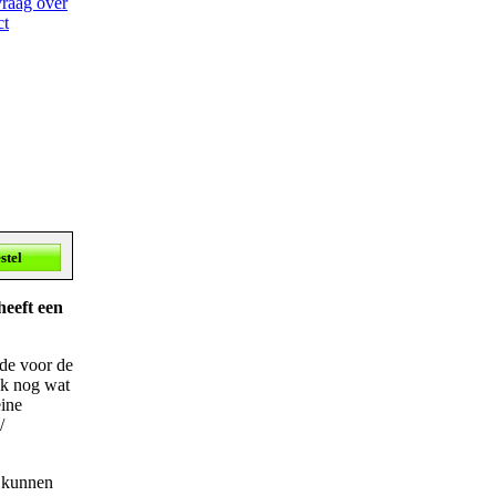
vraag over
ct
heeft een
nde voor de
ok nog wat
eine
/
e kunnen