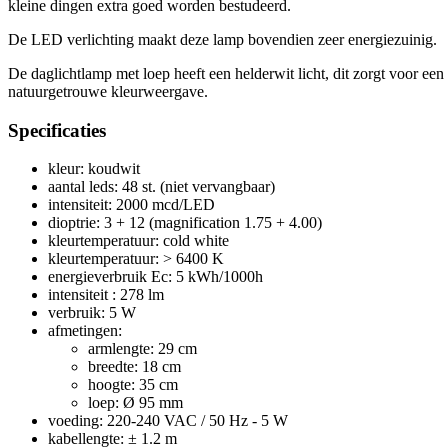
kleine dingen extra goed worden bestudeerd.
De LED verlichting maakt deze lamp bovendien zeer energiezuinig.
De daglichtlamp met loep heeft een helderwit licht, dit zorgt voor een
natuurgetrouwe kleurweergave.
Specificaties
kleur: koudwit
aantal leds: 48 st. (niet vervangbaar)
intensiteit: 2000 mcd/LED
dioptrie: 3 + 12 (magnification 1.75 + 4.00)
kleurtemperatuur: cold white
kleurtemperatuur: > 6400 K
energieverbruik Ec: 5 kWh/1000h
intensiteit : 278 lm
verbruik: 5 W
afmetingen:
armlengte: 29 cm
breedte: 18 cm
hoogte: 35 cm
loep: Ø 95 mm
voeding: 220-240 VAC / 50 Hz - 5 W
kabellengte: ± 1.2 m