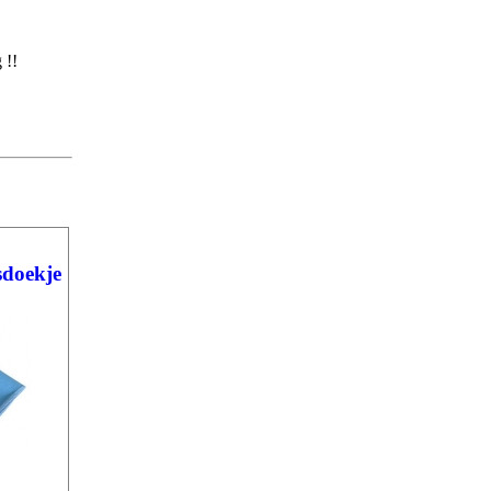
 !!
sdoekje