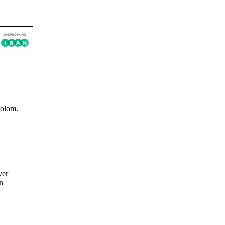
kolom.
ver
n