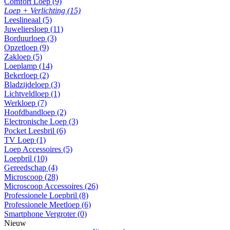
Comfort Loep (9)
Loep + Verlichting (15)
Leeslineaal (5)
Juweliersloep (11)
Borduurloep (3)
Opzetloep (9)
Zakloep (5)
Loeplamp (14)
Bekerloep (2)
Bladzijdeloep (3)
Lichtveldloep (1)
Werkloep (7)
Hoofdbandloep (2)
Electronische Loep (3)
Pocket Leesbril (6)
TV Loep (1)
Loep Accessoires (5)
Loepbril (10)
Gereedschap (4)
Microscoop (28)
Microscoop Accessoires (26)
Professionele Loepbril (8)
Professionele Meetloep (6)
Smartphone Vergroter (0)
Nieuw