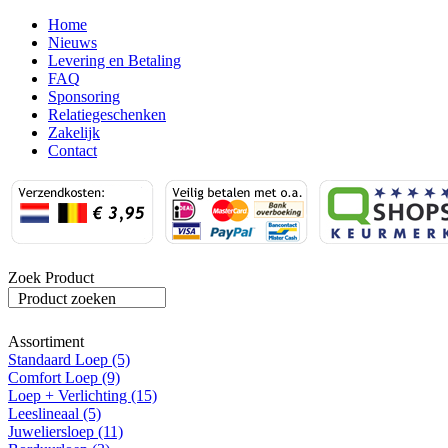
Home
Nieuws
Levering en Betaling
FAQ
Sponsoring
Relatiegeschenken
Zakelijk
Contact
Zoek Product
Product zoeken
Assortiment
Standaard Loep (5)
Comfort Loep (9)
Loep + Verlichting (15)
Leeslineaal (5)
Juweliersloep (11)