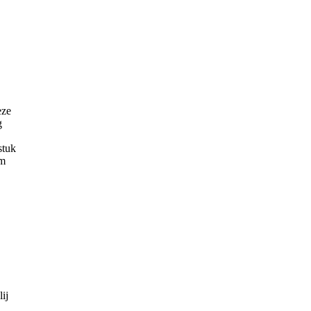
eze
g
stuk
om
ij