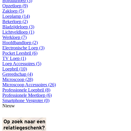
Borduurloep (3)
Opzetloep (9)
Zakloep (5)
Loeplamp (14)
Bekerloep (2)
Bladzijdeloep (3)
Lichtveldloep (1)
Werkloep (7)
Hoofdbandloep (2)
Electronische Loep (3)
Pocket Leesbril (6)
TV Loep (1)
Loep Accessoires (5)
Loepbril (10)
Gereedschap (4)
Microscoop (28)
Microscoop Accessoires (26)
Professionele Loepbril (8)
Professionele Meetloep (6)
Smartphone Vergroter (0)
Nieuw