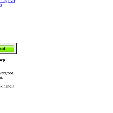
vraag over
ct
oep
vergroot.
t.
ok handig