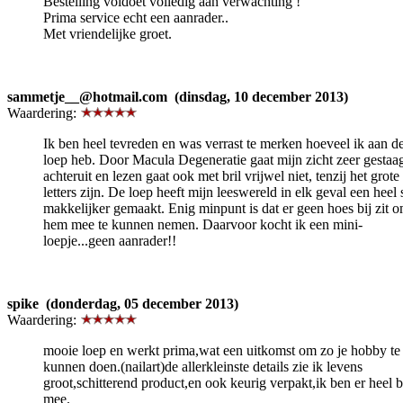
Bestelling voldoet volledig aan verwachting !
Prima service echt een aanrader..
Met vriendelijke groet.
sammetje__@hotmail.com (dinsdag, 10 december 2013)
Waardering:
Ik ben heel tevreden en was verrast te merken hoeveel ik aan d
loep heb. Door Macula Degeneratie gaat mijn zicht zeer gestaa
achteruit en lezen gaat ook met bril vrijwel niet, tenzij het grote
letters zijn. De loep heeft mijn leeswereld in elk geval een heel 
makkelijker gemaakt. Enig minpunt is dat er geen hoes bij zit 
hem mee te kunnen nemen. Daarvoor kocht ik een mini-
loepje...geen aanrader!!
spike (donderdag, 05 december 2013)
Waardering:
mooie loep en werkt prima,wat een uitkomst om zo je hobby te
kunnen doen.(nailart)de allerkleinste details zie ik levens
groot,schitterend product,en ook keurig verpakt,ik ben er heel bl
mee.