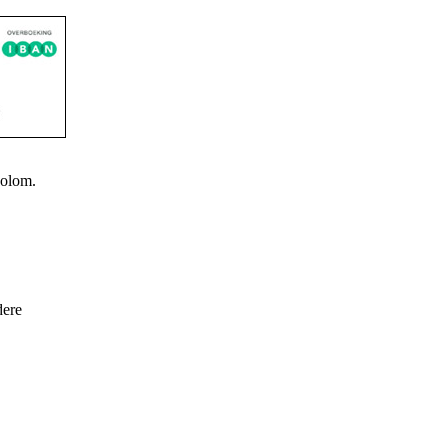
kolom.
dere