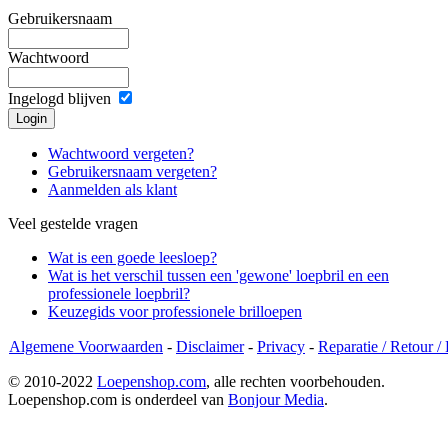
Gebruikersnaam
Wachtwoord
Ingelogd blijven
Wachtwoord vergeten?
Gebruikersnaam vergeten?
Aanmelden als klant
Veel gestelde vragen
Wat is een goede leesloep?
Wat is het verschil tussen een 'gewone' loepbril en een
professionele loepbril?
Keuzegids voor professionele brilloepen
Algemene Voorwaarden
-
Disclaimer
-
Privacy
-
Reparatie / Retour /
© 2010-2022
Loepenshop.com
, alle rechten voorbehouden.
Loepenshop.com is onderdeel van
Bonjour Media
.