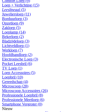
Comfort Loep (9)
Loep + Verlichting (15)
Leeslineaal (5)
Juweliersloep (11)
Borduurloep (3)
Opzetloep (9)
Zakloep (5)
Loeplamp (14)
Bekerloep (2)
Bladzijdeloep (3)
Lichtveldloep (1)
Werkloep (7)
Hoofdbandloep (2)
Electronische Loep (3)
Pocket Leesbril (6)
TV Loep (1)
Loep Accessoires (5)
Loepbril (10)
Gereedschap (4)
Microscoop (28)
Microscoop Accessoires (26)
Professionele Loepbril (8)
Professionele Meetloep (6)
Smartphone Vergroter (0)
Nieuw