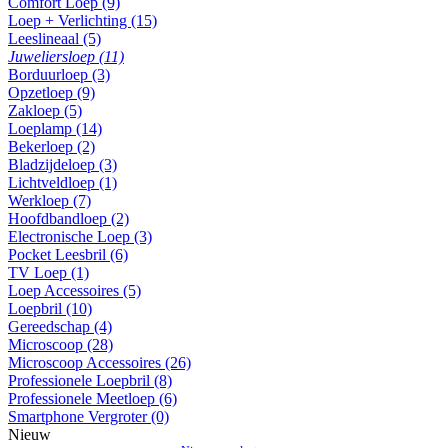
Comfort Loep (9)
Loep + Verlichting (15)
Leeslineaal (5)
Juweliersloep (11)
Borduurloep (3)
Opzetloep (9)
Zakloep (5)
Loeplamp (14)
Bekerloep (2)
Bladzijdeloep (3)
Lichtveldloep (1)
Werkloep (7)
Hoofdbandloep (2)
Electronische Loep (3)
Pocket Leesbril (6)
TV Loep (1)
Loep Accessoires (5)
Loepbril (10)
Gereedschap (4)
Microscoop (28)
Microscoop Accessoires (26)
Professionele Loepbril (8)
Professionele Meetloep (6)
Smartphone Vergroter (0)
Nieuw