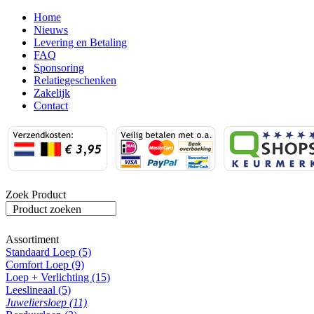
Home
Nieuws
Levering en Betaling
FAQ
Sponsoring
Relatiegeschenken
Zakelijk
Contact
Zoek Product
Product zoeken
Assortiment
Standaard Loep (5)
Comfort Loep (9)
Loep + Verlichting (15)
Leeslineaal (5)
Juweliersloep (11)