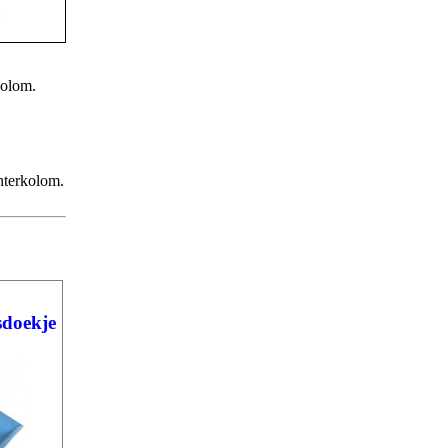
kolom.
chterkolom.
sdoekje