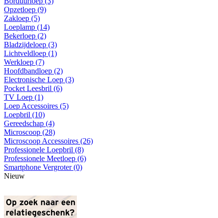
Borduurloep (3)
Opzetloep (9)
Zakloep (5)
Loeplamp (14)
Bekerloep (2)
Bladzijdeloep (3)
Lichtveldloep (1)
Werkloep (7)
Hoofdbandloep (2)
Electronische Loep (3)
Pocket Leesbril (6)
TV Loep (1)
Loep Accessoires (5)
Loepbril (10)
Gereedschap (4)
Microscoop (28)
Microscoop Accessoires (26)
Professionele Loepbril (8)
Professionele Meetloep (6)
Smartphone Vergroter (0)
Nieuw