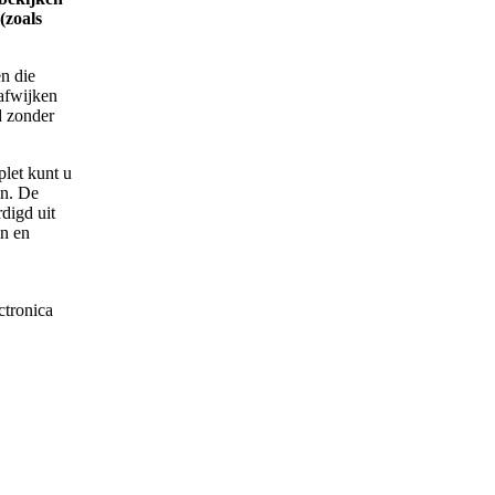
(zoals
en die
 afwijken
d zonder
plet kunt u
en. De
digd uit
in en
ctronica