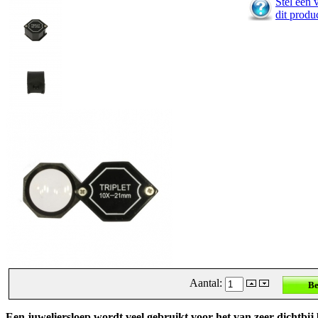
Stel een 
dit produ
Aantal:
Een juweliersloep wordt veel gebruikt voor het van zeer dichtbij