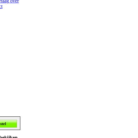
vraag over
ct
 bekijken