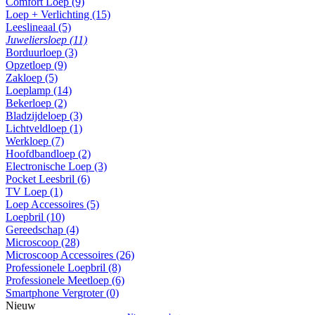
Comfort Loep (9)
Loep + Verlichting (15)
Leeslineaal (5)
Juweliersloep (11)
Borduurloep (3)
Opzetloep (9)
Zakloep (5)
Loeplamp (14)
Bekerloep (2)
Bladzijdeloep (3)
Lichtveldloep (1)
Werkloep (7)
Hoofdbandloep (2)
Electronische Loep (3)
Pocket Leesbril (6)
TV Loep (1)
Loep Accessoires (5)
Loepbril (10)
Gereedschap (4)
Microscoop (28)
Microscoop Accessoires (26)
Professionele Loepbril (8)
Professionele Meetloep (6)
Smartphone Vergroter (0)
Nieuw