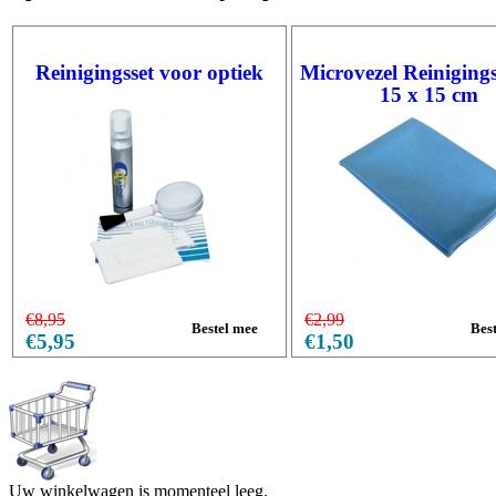
Reinigingsset voor optiek
Microvezel Reiniging
15 x 15 cm
€8,95
€2,99
€5,95
€1,50
Uw winkelwagen is momenteel leeg.