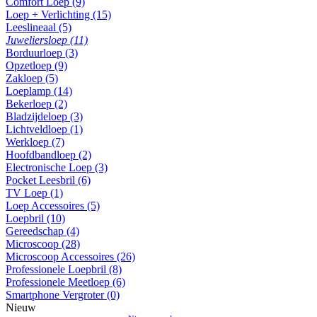
Comfort Loep (9)
Loep + Verlichting (15)
Leeslineaal (5)
Juweliersloep (11)
Borduurloep (3)
Opzetloep (9)
Zakloep (5)
Loeplamp (14)
Bekerloep (2)
Bladzijdeloep (3)
Lichtveldloep (1)
Werkloep (7)
Hoofdbandloep (2)
Electronische Loep (3)
Pocket Leesbril (6)
TV Loep (1)
Loep Accessoires (5)
Loepbril (10)
Gereedschap (4)
Microscoop (28)
Microscoop Accessoires (26)
Professionele Loepbril (8)
Professionele Meetloep (6)
Smartphone Vergroter (0)
Nieuw