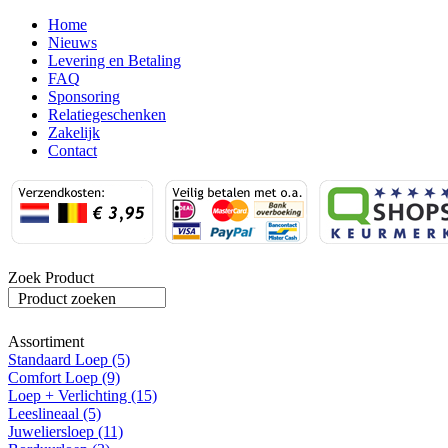
Home
Nieuws
Levering en Betaling
FAQ
Sponsoring
Relatiegeschenken
Zakelijk
Contact
Zoek Product
Product zoeken
Assortiment
Standaard Loep (5)
Comfort Loep (9)
Loep + Verlichting (15)
Leeslineaal (5)
Juweliersloep (11)