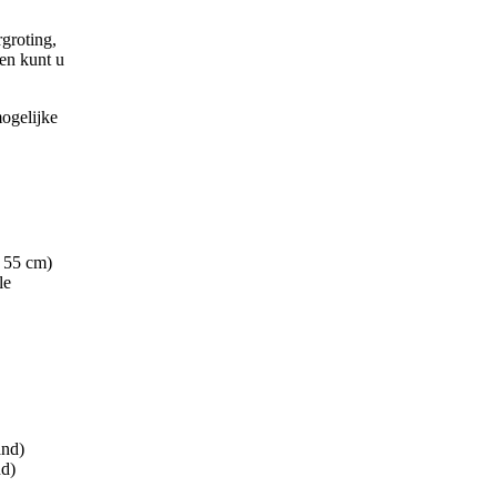
rgroting,
zen kunt u
mogelijke
f 55 cm)
le
and)
nd)