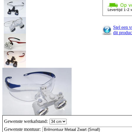
Stel een v
dit produc
Gewenste werkafstand
:
Gewenste montuur
: