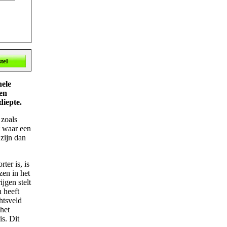
nele
 en
diepte.
 zoals
t waar een
zijn dan
ter is, is
zen in het
jgen stelt
n heeft
htsveld
 het
s. Dit