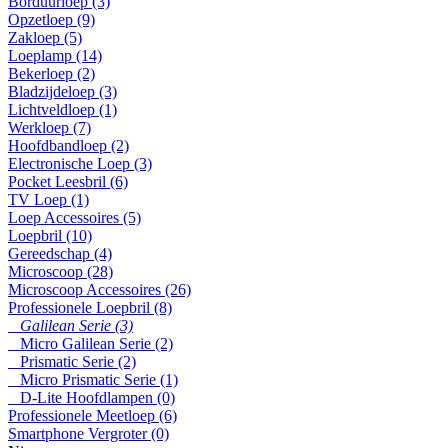
Borduurloep (3)
Opzetloep (9)
Zakloep (5)
Loeplamp (14)
Bekerloep (2)
Bladzijdeloep (3)
Lichtveldloep (1)
Werkloep (7)
Hoofdbandloep (2)
Electronische Loep (3)
Pocket Leesbril (6)
TV Loep (1)
Loep Accessoires (5)
Loepbril (10)
Gereedschap (4)
Microscoop (28)
Microscoop Accessoires (26)
Professionele Loepbril (8)
Galilean Serie (3)
Micro Galilean Serie (2)
Prismatic Serie (2)
Micro Prismatic Serie (1)
D-Lite Hoofdlampen (0)
Professionele Meetloep (6)
Smartphone Vergroter (0)