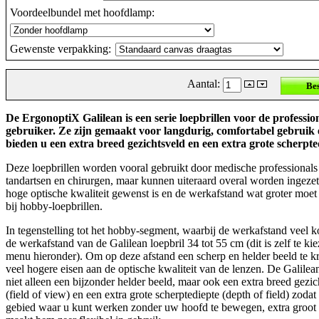
Voordeelbundel met hoofdlamp
:
Gewenste verpakking
:
Aantal:
De ErgonoptiX Galilean is een serie loepbrillen voor de professio
gebruiker. Ze zijn gemaakt voor langdurig, comfortabel gebruik
bieden u een extra breed gezichtsveld en een extra grote scherpte
Deze loepbrillen worden vooral gebruikt door medische professionals
tandartsen en chirurgen, maar kunnen uiteraard overal worden ingeze
hoge optische kwaliteit gewenst is en de werkafstand wat groter moet 
bij hobby-loepbrillen.
In tegenstelling tot het hobby-segment, waarbij de werkafstand veel kor
de werkafstand van de Galilean loepbril 34 tot 55 cm (dit is zelf te kie
menu hieronder). Om op deze afstand een scherp en helder beeld te kri
veel hogere eisen aan de optische kwaliteit van de lenzen. De Galilea
niet alleen een bijzonder helder beeld, maar ook een extra breed gezic
(field of view) en een extra grote scherptediepte (depth of field) zodat
gebied waar u kunt werken zonder uw hoofd te bewegen, extra groot i