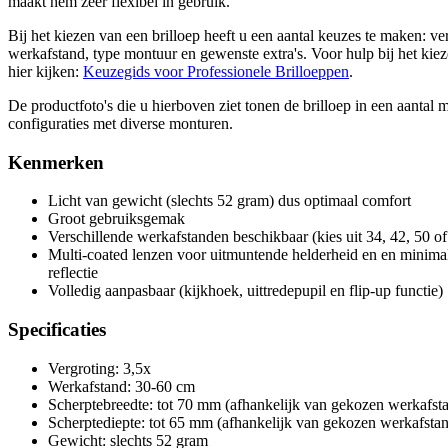
maakt hem zeer flexibel in gebruik.
Bij het kiezen van een brilloep heeft u een aantal keuzes te maken: ve
werkafstand, type montuur en gewenste extra's. Voor hulp bij het kie
hier kijken:
Keuzegids voor Professionele Brilloeppen
.
De productfoto's die u hierboven ziet tonen de brilloep in een aantal 
configuraties met diverse monturen.
Kenmerken
Licht van gewicht (slechts 52 gram) dus optimaal comfort
Groot gebruiksgemak
Verschillende werkafstanden beschikbaar (kies uit 34, 42, 50 o
Multi-coated lenzen voor uitmuntende helderheid en en minima
reflectie
Volledig aanpasbaar (kijkhoek, uittredepupil en flip-up functie)
Specificaties
Vergroting: 3,5x
Werkafstand: 30-60 cm
Scherptebreedte: tot 70 mm (afhankelijk van gekozen werkafst
Scherptediepte: tot 65 mm (afhankelijk van gekozen werkafsta
Gewicht: slechts 52 gram