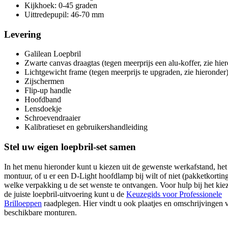
Kijkhoek: 0-45 graden
Uittredepupil: 46-70 mm
Levering
Galilean Loepbril
Zwarte canvas draagtas (tegen meerprijs een alu-koffer, zie hie
Lichtgewicht frame (tegen meerprijs te upgraden, zie hieronder
Zijschermen
Flip-up handle
Hoofdband
Lensdoekje
Schroevendraaier
Kalibratieset en gebruikershandleiding
Stel uw eigen loepbril-set samen
In het menu hieronder kunt u kiezen uit de gewenste werkafstand, he
montuur, of u er een D-Light hoofdlamp bij wilt of niet (pakketkorting
welke verpakking u de set wenste te ontvangen. Voor hulp bij het kie
de juiste loepbril-uitvoering kunt u de
Keuzegids voor Professionele
Brilloeppen
raadplegen. Hier vindt u ook plaatjes en omschrijvingen 
beschikbare monturen.