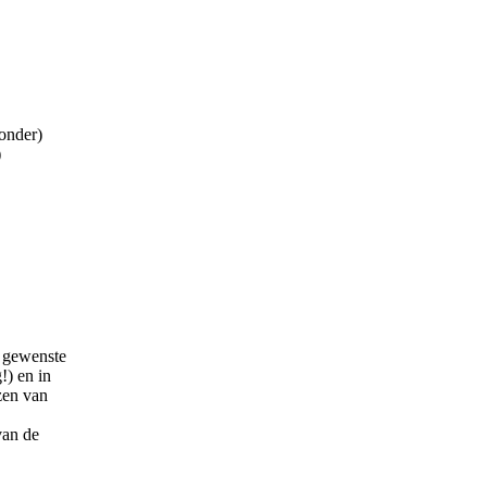
ronder)
)
t gewenste
!) en in
zen van
van de