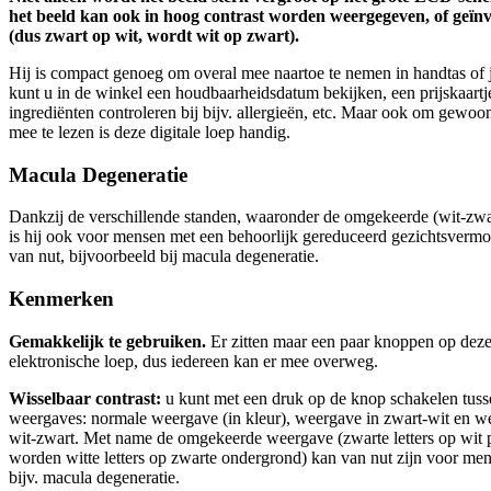
het beeld kan ook in hoog contrast worden weergegeven, of geïn
(dus zwart op wit, wordt wit op zwart).
Hij is compact genoeg om overal mee naartoe te nemen in handtas of 
kunt u in de winkel een houdbaarheidsdatum bekijken, een prijskaartj
ingrediënten controleren bij bijv. allergieën, etc. Maar ook om gewoo
mee te lezen is deze digitale loep handig.
Macula Degeneratie
Dankzij de verschillende standen, waaronder de omgekeerde (wit-zwar
is hij ook voor mensen met een behoorlijk gereduceerd gezichtsverm
van nut, bijvoorbeeld bij macula degeneratie.
Kenmerken
Gemakkelijk te gebruiken.
Er zitten maar een paar knoppen op dez
elektronische loep, dus iedereen kan er mee overweg.
Wisselbaar contrast:
u kunt met een druk op de knop schakelen tuss
weergaves: normale weergave (in kleur), weergave in zwart-wit en w
wit-zwart. Met name de omgekeerde weergave (zwarte letters op wit 
worden witte letters op zwarte ondergrond) kan van nut zijn voor me
bijv. macula degeneratie.