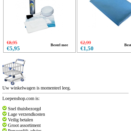
€8,95
€2,99
€5,95
€1,50
Uw winkelwagen is momenteel leeg.
Loepenshop.com is:
Snel thuisbezorgd
Lage verzendkosten
Veilig betalen
Groot assortiment
Persoonlijk advies