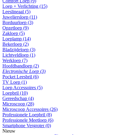
Comfort Loep (9)
Loep + Verlichting (15)
Leeslineaal (5)
Juweliersloep (11)
Borduurloep (3)
Opzetloep (9)
Zakloep (5)
Loeplamp (14)
Bekerloep (2)
Bladzijdeloep (3)
Lichtveldloep (1)
Werkloep (7)
Hoofdbandloep (2)
Electronische Loep (3)
Pocket Leesbril (6)
TV Loep (1)
Loep Accessoires (5)
Loepbril (10)
Gereedschap (4)
Microscoop (28)
Microscoop Accessoires (26)
Professionele Loepbril (8)
Professionele Meetloep (6)
Smartphone Vergroter (0)
Nieuw