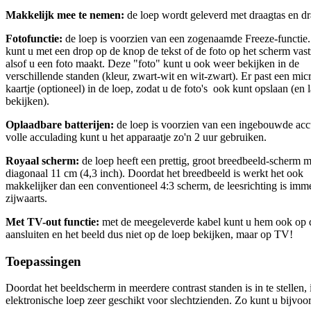
Makkelijk mee te nemen:
de loep wordt geleverd met draagtas en d
Fotofunctie:
de loep is voorzien van een zogenaamde Freeze-functie
kunt u met een drop op de knop de tekst of de foto op het scherm vast
alsof u een foto maakt. Deze "foto" kunt u ook weer bekijken in de
verschillende standen (kleur, zwart-wit en wit-zwart). Er past een mi
kaartje (optioneel) in de loep, zodat u de foto's ook kunt opslaan (en 
bekijken).
Oplaadbare batterijen:
de loep is voorzien van een ingebouwde acc
volle acculading kunt u het apparaatje zo'n 2 uur gebruiken.
Royaal scherm:
de loep heeft een prettig, groot breedbeeld-scherm m
diagonaal 11 cm (4,3 inch). Doordat het breedbeeld is werkt het ook
makkelijker dan een conventioneel 4:3 scherm, de leesrichting is imm
zijwaarts.
Met TV-out functie:
met de meegeleverde kabel kunt u hem ook op
aansluiten en het beeld dus niet op de loep bekijken, maar op TV!
Toepassingen
Doordat het beeldscherm in meerdere contrast standen is in te stellen, 
elektronische loep zeer geschikt voor slechtzienden. Zo kunt u bijvoo