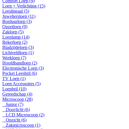
Comfort Loep (9)
Loep + Verlichting (15)
Leeslineaal (5)
Juweliersloep (11)
Borduurloep (3)
Opzetloep (9)
Zakloep (5)
Loeplamp (14)
Bekerloep (2)
Bladzijdeloep (3)
Lichtveldloep (1)
Werkloep (7)
Hoofdbandloep (2)
Electronische Loep (3)
Pocket Leesbril (6)
TV Loep (1)
Loep Accessoires (5)
Loepbril (10)
Gereedschap (4)
Microscoop (28)
Junior (7)
Doorlicht (6)
LCD Microscoop (2)
Opzicht (6)
Zakmicroscoop (1)