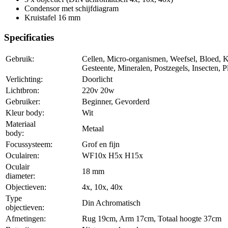
Condensor met schijfdiagram
Kruistafel 16 mm
Specificaties
Gebruik:
Cellen, Micro-organismen, Weefsel, Bloed, K
Gesteente, Mineralen, Postzegels, Insecten, P
Verlichting:
Doorlicht
Lichtbron:
220v 20w
Gebruiker:
Beginner, Gevorderd
Kleur body:
Wit
Materiaal
Metaal
body:
Focussysteem:
Grof en fijn
Oculairen:
WF10x H5x H15x
Oculair
18 mm
diameter:
Objectieven:
4x, 10x, 40x
Type
Din Achromatisch
objectieven:
Afmetingen:
Rug 19cm, Arm 17cm, Totaal hoogte 37cm