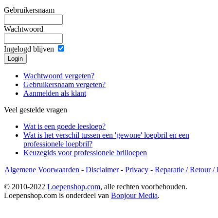
Gebruikersnaam
Wachtwoord
Ingelogd blijven
Wachtwoord vergeten?
Gebruikersnaam vergeten?
Aanmelden als klant
Veel gestelde vragen
Wat is een goede leesloep?
Wat is het verschil tussen een 'gewone' loepbril en een
professionele loepbril?
Keuzegids voor professionele brilloepen
Algemene Voorwaarden
-
Disclaimer
-
Privacy
-
Reparatie / Retour /
© 2010-2022
Loepenshop.com
, alle rechten voorbehouden.
Loepenshop.com is onderdeel van
Bonjour Media
.