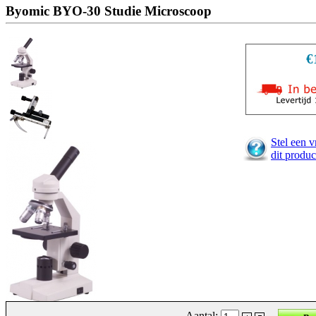
Byomic BYO-30 Studie Microscoop
€
Stel een v
dit produc
Aantal: