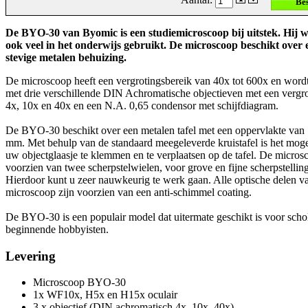
De BYO-30 van Byomic is een studiemicroscoop bij uitstek. Hij 
ook veel in het onderwijs gebruikt. De microscoop beschikt over 
stevige metalen behuizing.
De microscoop heeft een vergrotingsbereik van 40x tot 600x en word
met drie verschillende DIN Achromatische objectieven met een vergr
4x, 10x en 40x en een N.A. 0,65 condensor met schijfdiagram.
De BYO-30 beschikt over een metalen tafel met een oppervlakte van
mm. Met behulp van de standaard meegeleverde kruistafel is het mog
uw objectglaasje te klemmen en te verplaatsen op de tafel. De micros
voorzien van twee scherpstelwielen, voor grove en fijne scherpstelling
Hierdoor kunt u zeer nauwkeurig te werk gaan. Alle optische delen v
microscoop zijn voorzien van een anti-schimmel coating.
De BYO-30 is een populair model dat uitermate geschikt is voor scho
beginnende hobbyisten.
Levering
Microscoop BYO-30
1x WF10x, H5x en H15x oculair
3 x objectief (DIN achromatisch 4x, 10x, 40x)