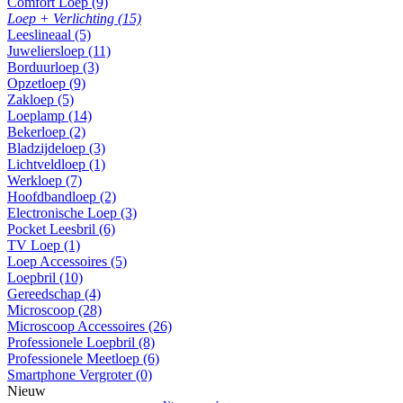
Comfort Loep (9)
Loep + Verlichting (15)
Leeslineaal (5)
Juweliersloep (11)
Borduurloep (3)
Opzetloep (9)
Zakloep (5)
Loeplamp (14)
Bekerloep (2)
Bladzijdeloep (3)
Lichtveldloep (1)
Werkloep (7)
Hoofdbandloep (2)
Electronische Loep (3)
Pocket Leesbril (6)
TV Loep (1)
Loep Accessoires (5)
Loepbril (10)
Gereedschap (4)
Microscoop (28)
Microscoop Accessoires (26)
Professionele Loepbril (8)
Professionele Meetloep (6)
Smartphone Vergroter (0)
Nieuw