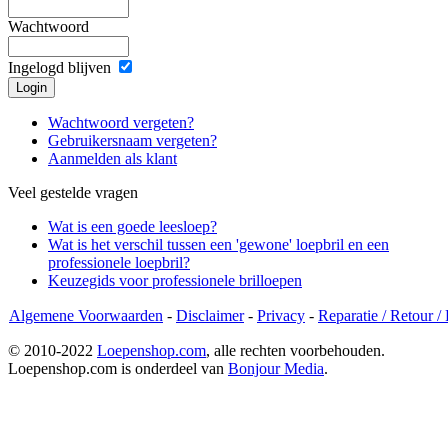
Wachtwoord
Ingelogd blijven
Wachtwoord vergeten?
Gebruikersnaam vergeten?
Aanmelden als klant
Veel gestelde vragen
Wat is een goede leesloep?
Wat is het verschil tussen een 'gewone' loepbril en een
professionele loepbril?
Keuzegids voor professionele brilloepen
Algemene Voorwaarden
-
Disclaimer
-
Privacy
-
Reparatie / Retour /
© 2010-2022
Loepenshop.com
, alle rechten voorbehouden.
Loepenshop.com is onderdeel van
Bonjour Media
.