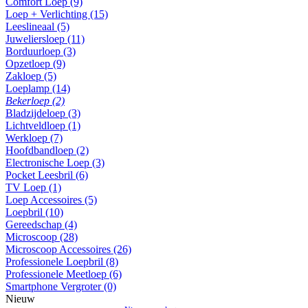
Comfort Loep (9)
Loep + Verlichting (15)
Leeslineaal (5)
Juweliersloep (11)
Borduurloep (3)
Opzetloep (9)
Zakloep (5)
Loeplamp (14)
Bekerloep (2)
Bladzijdeloep (3)
Lichtveldloep (1)
Werkloep (7)
Hoofdbandloep (2)
Electronische Loep (3)
Pocket Leesbril (6)
TV Loep (1)
Loep Accessoires (5)
Loepbril (10)
Gereedschap (4)
Microscoop (28)
Microscoop Accessoires (26)
Professionele Loepbril (8)
Professionele Meetloep (6)
Smartphone Vergroter (0)
Nieuw