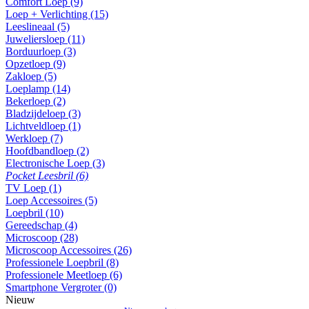
Comfort Loep (9)
Loep + Verlichting (15)
Leeslineaal (5)
Juweliersloep (11)
Borduurloep (3)
Opzetloep (9)
Zakloep (5)
Loeplamp (14)
Bekerloep (2)
Bladzijdeloep (3)
Lichtveldloep (1)
Werkloep (7)
Hoofdbandloep (2)
Electronische Loep (3)
Pocket Leesbril (6)
TV Loep (1)
Loep Accessoires (5)
Loepbril (10)
Gereedschap (4)
Microscoop (28)
Microscoop Accessoires (26)
Professionele Loepbril (8)
Professionele Meetloep (6)
Smartphone Vergroter (0)
Nieuw