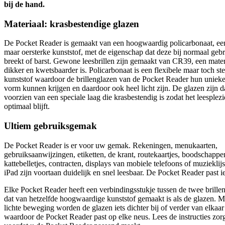
bij de hand.
Materiaal: krasbestendige glazen
De Pocket Reader is gemaakt van een hoogwaardig policarbonaat, een
maar oersterke kunststof, met de eigenschap dat deze bij normaal gebr
breekt of barst. Gewone leesbrillen zijn gemaakt van CR39, een mater
dikker en kwetsbaarder is. Policarbonaat is een flexibele maar toch st
kunststof waardoor de brillenglazen van de Pocket Reader hun uniek
vorm kunnen krijgen en daardoor ook heel licht zijn. De glazen zijn d
voorzien van een speciale laag die krasbestendig is zodat het leesplezi
optimaal blijft.
Ultiem gebruiksgemak
De Pocket Reader is er voor uw gemak. Rekeningen, menukaarten,
gebruiksaanwijzingen, etiketten, de krant, routekaartjes, boodschappenl
kattebelletjes, contracten, displays van mobiele telefoons of muzieklij
iPad zijn voortaan duidelijk en snel leesbaar. De Pocket Reader past i
Elke Pocket Reader heeft een verbindingsstukje tussen de twee brille
dat van hetzelfde hoogwaardige kunststof gemaakt is als de glazen. M
lichte beweging worden de glazen iets dichter bij of verder van elkaar
waardoor de Pocket Reader past op elke neus. Lees de instructies zor