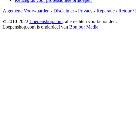
Keuzegids voor professionele brilloepen
Algemene Voorwaarden
-
Disclaimer
-
Privacy
-
Reparatie / Retour /
© 2010-2022
Loepenshop.com
, alle rechten voorbehouden.
Loepenshop.com is onderdeel van
Bonjour Media
.