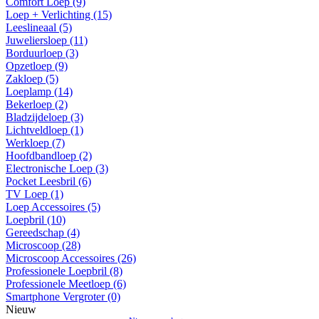
Comfort Loep (9)
Loep + Verlichting (15)
Leeslineaal (5)
Juweliersloep (11)
Borduurloep (3)
Opzetloep (9)
Zakloep (5)
Loeplamp (14)
Bekerloep (2)
Bladzijdeloep (3)
Lichtveldloep (1)
Werkloep (7)
Hoofdbandloep (2)
Electronische Loep (3)
Pocket Leesbril (6)
TV Loep (1)
Loep Accessoires (5)
Loepbril (10)
Gereedschap (4)
Microscoop (28)
Microscoop Accessoires (26)
Professionele Loepbril (8)
Professionele Meetloep (6)
Smartphone Vergroter (0)
Nieuw