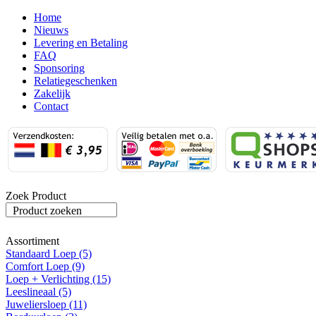
Home
Nieuws
Levering en Betaling
FAQ
Sponsoring
Relatiegeschenken
Zakelijk
Contact
Zoek Product
Product zoeken
Assortiment
Standaard Loep (5)
Comfort Loep (9)
Loep + Verlichting (15)
Leeslineaal (5)
Juweliersloep (11)