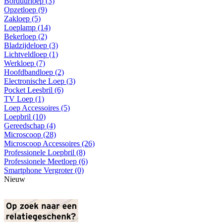
Borduurloep (3)
Opzetloep (9)
Zakloep (5)
Loeplamp (14)
Bekerloep (2)
Bladzijdeloep (3)
Lichtveldloep (1)
Werkloep (7)
Hoofdbandloep (2)
Electronische Loep (3)
Pocket Leesbril (6)
TV Loep (1)
Loep Accessoires (5)
Loepbril (10)
Gereedschap (4)
Microscoop (28)
Microscoop Accessoires (26)
Professionele Loepbril (8)
Professionele Meetloep (6)
Smartphone Vergroter (0)
Nieuw