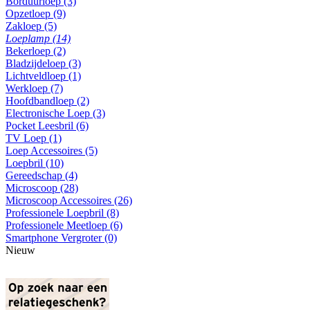
Borduurloep (3)
Opzetloep (9)
Zakloep (5)
Loeplamp (14)
Bekerloep (2)
Bladzijdeloep (3)
Lichtveldloep (1)
Werkloep (7)
Hoofdbandloep (2)
Electronische Loep (3)
Pocket Leesbril (6)
TV Loep (1)
Loep Accessoires (5)
Loepbril (10)
Gereedschap (4)
Microscoop (28)
Microscoop Accessoires (26)
Professionele Loepbril (8)
Professionele Meetloep (6)
Smartphone Vergroter (0)
Nieuw