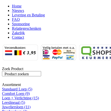
Home
Nieuws
Levering en Betaling
FAQ
Sponsoring
Relatiegeschenken
Zakelijk
Contact
Zoek Product
Product zoeken
Assortiment
Standaard Loep (5)
Comfort Loep (9)
Loep + Verlichting (15)
Leeslineaal (5)
Juweliersloep (11)