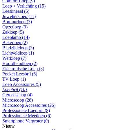
Comfort Loep (9)
Loep + Verlichting (15)
Leeslineaal (5)
Juweliersloep (11)
Borduurloep (3)
Opzetloep (9)
Zakloep (5)
Loeplamp (14)
Bekerloep (2)
Bladzijdeloep (3)
Lichtveldloep (1)
Werkloep (7)
Hoofdbandloep (2)
Electronische Loep (3)
Pocket Leesbril (6)
TV Loep (1)
Loep Accessoires (5)
Loepbril (10)
Gereedschap (4)
Microscoop (28)
Microscoop Accessoires (26)
Professionele Loepbril (8)
Professionele Meetloep (6)
Smartphone Vergroter (0)
Nieuw