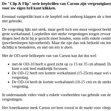
De "Clip & Flip" serie loepbrillen van Carson zijn vergrootglaze
voor uw eigen bril kunt klikken.
Eenmaal vastgeklikt kunt u de loepbril ook omhoog klappen als u he
niet gebruikt.
De vergroting lijkt niet sterk, maar geeft toch een mooi vergroot beel
grote werkafstand. Loepbrillen met sterke vergrotingen zorgen ervoor 
dingen heel dicht bij je gezicht moet houden, soms zelfs enkele centim
(juweliersloepen bijvoorbeeld). Maar die zijn dan ook bedoeld om iet
dichtbij te bestuderen, en niet om
iets te doen.
Met de OD-serie brilloepen van van Carson kan dat dus wel:
met de OD-10 heeft u goed zicht op ca 15 tot 35 cm afstand. Da
kunt u ook heel makkelijk focussen.
De OD-12 heeft een kortere werkafstand (15-25cm) maar wel w
vergroting.
De OD-14 heeft de kortste werkafstand (10-15 cm) en de sterks
vergroting.
In onderstaande video vindt u enkele voorbeelden van gebruik van de
vergrotingen.
Het Amerikaanse merk Carson zet hem vooral in de markt voor vliegv