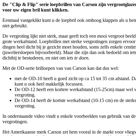
De "Clip & Flip" serie loepbrillen van Carson zijn vergrootglaze
voor uw eigen bril kunt klikken.
Eenmaal vastgeklikt kunt u de loepbril ook omhoog klappen als u he
niet gebruikt.
De vergroting lijkt niet sterk, maar geeft toch een mooi vergroot beel
grote werkafstand. Loepbrillen met sterke vergrotingen zorgen ervoor 
dingen heel dicht bij je gezicht moet houden, soms zelfs enkele centim
(juweliersloepen bijvoorbeeld). Maar die zijn dan ook bedoeld om iet
dichtbij te bestuderen, en niet om
iets te doen.
Met de OD-serie brilloepen van van Carson kan dat dus wel:
met de OD-10 heeft u goed zicht op ca 15 tot 35 cm afstand. Da
kunt u ook heel makkelijk focussen.
De OD-12 heeft een kortere werkafstand (15-25cm) maar wel w
vergroting.
De OD-14 heeft de kortste werkafstand (10-15 cm) en de sterks
vergroting.
In onderstaande video vindt u enkele voorbeelden van gebruik van de
vergrotingen.
Het Amerikaanse merk Carson zet hem vooral in de markt voor vliegv