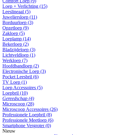
Comfort Loep (9)
Loep + Verlichting (15)
Leeslineaal (5)
Juweliersloep (11)
Borduurloep (3)
Opzetloep (9)
Zakloep (5)
Loeplamp (14)
Bekerloep (2)
Bladzijdeloep (3)
Lichtveldloep (1)
Werkloep (7)
Hoofdbandloep (2)
Electronische Loep (3)
Pocket Leesbril (6)
TV Loep (1)
Loep Accessoires (5)
Loepbril (10)
Gereedschap (4)
Microscoop (28)
Microscoop Accessoires (26)
Professionele Loepbril (8)
Professionele Meetloep (6)
Smartphone Vergroter (0)
Nieuw