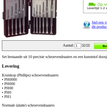
Stel een v
dit produc
Aantal:
Set bestaande uit 10 precisie schroevendraaiers en een kunststof doosj
Levering
Kruiskop (Phillips) schroevendraaiers
• PH0000
• PH000
• PH00
• PH0
• PH1
Normale (platte) schroevendraaiers