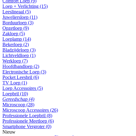
Comfort Loep (9)
Loep + Verlichting (15)
Leeslineaal (5)
Juweliersloep (11)
Borduurloep (3)
Opzetloep (9)
Zakloep (5)
Loeplamp (14)
Bekerloep (2)
Bladzijdeloep (3)
Lichtveldloep (1)
Werkloep (7)
Hoofdbandloep (2)
Electronische Loep (3)
Pocket Leesbril (6)
TV Loep (1)
Loep Accessoires (5)
Loepbril (10)
Gereedschap (4)
Microscoop (28)
Microscoop Accessoires (26)
Professionele Loepbril (8)
Professionele Meetloep (6)
Smartphone Vergroter (0)
Nieuw