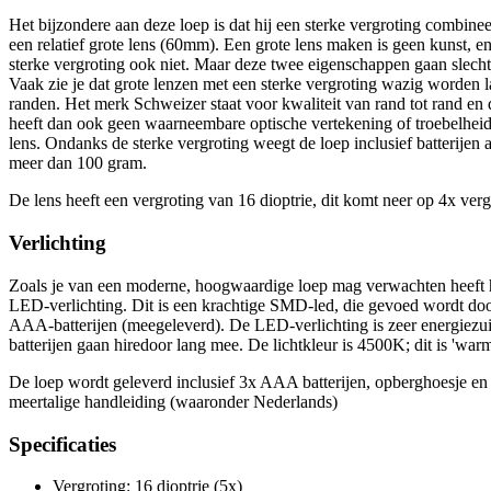
Het bijzondere aan deze loep is dat hij een sterke vergroting combinee
een relatief grote lens (60mm). Een grote lens maken is geen kunst, e
sterke vergroting ook niet. Maar deze twee eigenschappen gaan slech
Vaak zie je dat grote lenzen met een sterke vergroting wazig worden 
randen. Het merk Schweizer staat voor kwaliteit van rand tot rand en 
heeft dan ook geen waarneembare optische vertekening of troebelheid
lens. Ondanks de sterke vergroting weegt de loep inclusief batterijen
meer dan 100 gram.
De lens heeft een vergroting van 16 dioptrie, dit komt neer op 4x verg
Verlichting
Zoals je van een moderne, hoogwaardige loep mag verwachten heeft 
LED-verlichting. Dit is een krachtige SMD-led, die gevoed wordt doo
AAA-batterijen (meegeleverd). De LED-verlichting is zeer energiezui
batterijen gaan hiredoor lang mee. De lichtkleur is 4500K; dit is 'warmw
De loep wordt geleverd inclusief 3x AAA batterijen, opberghoesje en
meertalige handleiding (waaronder Nederlands)
Specificaties
Vergroting: 16 dioptrie (5x)