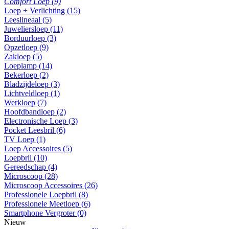
Comfort Loep (9)
Loep + Verlichting (15)
Leeslineaal (5)
Juweliersloep (11)
Borduurloep (3)
Opzetloep (9)
Zakloep (5)
Loeplamp (14)
Bekerloep (2)
Bladzijdeloep (3)
Lichtveldloep (1)
Werkloep (7)
Hoofdbandloep (2)
Electronische Loep (3)
Pocket Leesbril (6)
TV Loep (1)
Loep Accessoires (5)
Loepbril (10)
Gereedschap (4)
Microscoop (28)
Microscoop Accessoires (26)
Professionele Loepbril (8)
Professionele Meetloep (6)
Smartphone Vergroter (0)
Nieuw